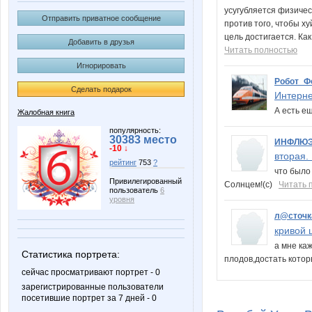
усугубляется физичес
Отправить приватное сообщение
против того, чтобы х
цель достигается. Ка
Добавить в друзья
Читать полностью
Игнорировать
Робот_Ф
Сделать подарок
Интернет
А есть ещ
Жалобная книга
популярность:
30383 место
ИНФЛЮ
-10 ↓
вторая. 
рейтинг
753
?
что было 
Привилегированный
Солнцем!(с)
Читать 
пользователь
6
уровня
л@сточк
кривой ц
а мне ка
Статистика портрета:
плодов,достать кото
сейчас просматривают портрет - 0
зарегистрированные пользователи
посетившие портрет за 7 дней - 0