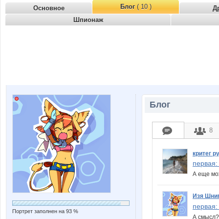
Блог
( 10 )
Основное
Д
Шпионаж
Блог
8
критег 
первая:
А еще мо
Изя Шни
первая:
Портрет заполнен на 93 %
А смысл?